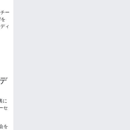
のチー
響を
ムディ
デ
裏に
ーセ
会を