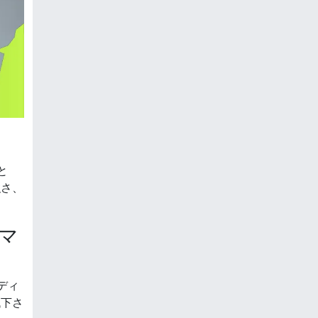
？
と
強さ、
マ
ディ
低下さ