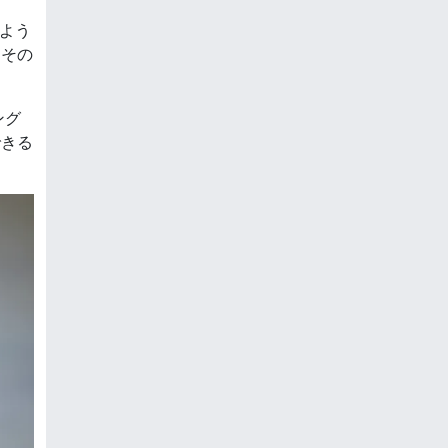
るよう
、その
ング
できる
。