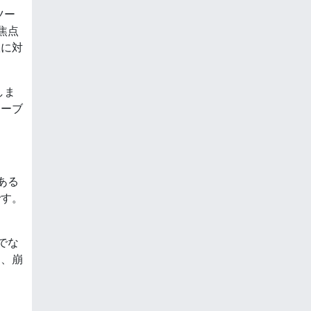
ツー
焦点
軟に対
しま
ムーブ
ある
です。
でな
と、崩