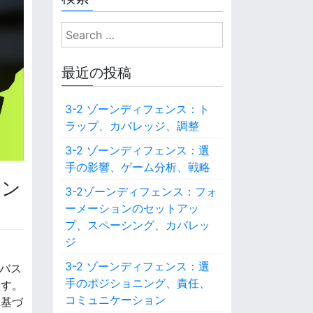
S
e
a
最近の投稿
r
c
3-2 ゾーンディフェンス：ト
h
ラップ、カバレッジ、調整
f
o
3-2 ゾーンディフェンス：選
r
手の影響、ゲーム分析、戦略
:
イン
3-2ゾーンディフェンス：フォ
ーメーションのセットアッ
プ、スペーシング、カバレッ
ジ
3-2 ゾーンディフェンス：選
がバス
手のポジショニング、責任、
ます。
コミュニケーション
に基づ