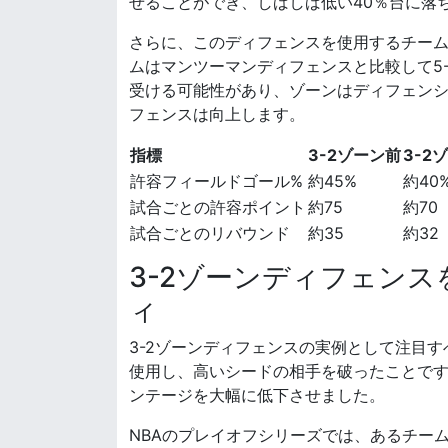
せることができ、しばしば低い40％台に落
さらに、このディフェンスを使用するチー
ムはマンツーマンディフェンスと比較して5
受ける可能性があり、ゾーンはディフェン
フェンスは向上します。
指標
3-2ゾーン前
3-2
許容フィールドゴール%
約45%
約40
試合ごとの許容ポイント
約75
約70
試合ごとのリバウンド
約35
約32
3-2ゾーンディフェン
ィ
3-2ゾーンディフェンスの実例として注目
使用し、高いシードの相手を破ったことです
ンテージを大幅に低下させました。
NBAのプレイオフシリーズでは、あるチー