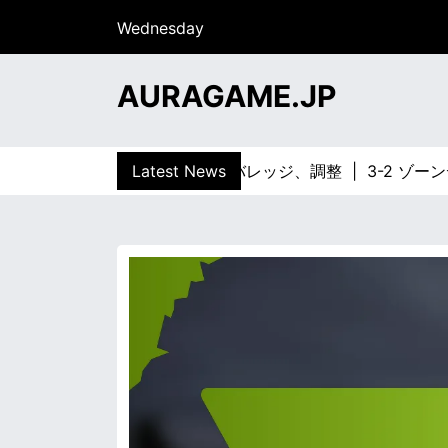
S
Wednesday
k
15/07/2026
i
20:39
p
AURAGAME.JP
t
o
c
ンディフェンス：トラップ、カバレッジ、調整 |
Latest News
3-2 ゾーンデ
o
n
t
e
n
t