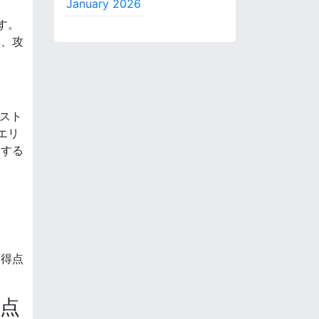
January 2026
す。
は、攻
ポスト
エリ
をする
。
な得点
る点