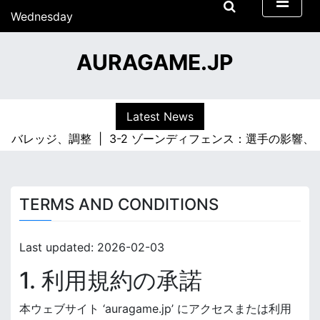
S
Wednesday
k
15/07/2026
i
20:39
AURAGAME.JP
p
t
o
c
Latest News
o
カバレッジ、調整 |
3-2 ゾーンディフェンス：選手の影響、
n
t
e
n
TERMS AND CONDITIONS
t
Last updated: 2026-02-03
1. 利用規約の承諾
本ウェブサイト ‘auragame.jp’ にアクセスまたは利用